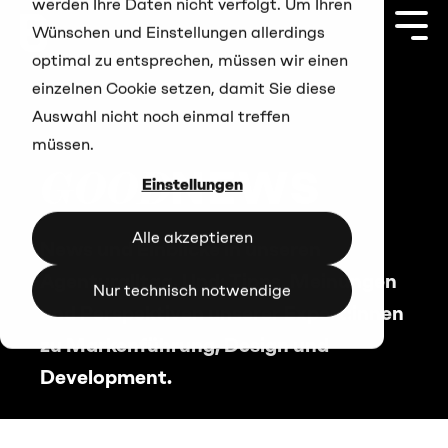
werden Ihre Daten nicht verfolgt. Um Ihren
Zum
Hauptinhalt
Togg
Wünschen und Einstellungen allerdings
springen
Men
optimal zu entsprechen, müssen wir einen
einzelnen Cookie setzen, damit Sie diese
Auswahl nicht noch einmal treffen
müssen.
GOOD
NEWS
Einstellungen
Alle akzeptieren
News und Einblicke in unseren
Agenturalltag. Und: Tipps, Meinungen
Nur technisch notwendige
und Perspektiven unserer Expert:innen
zu Markenführung, Design und
Development.