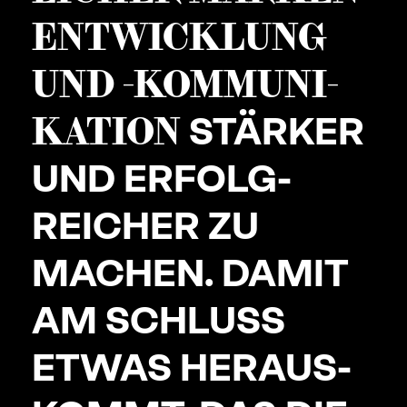
ENT­WICK­LUNG
UND
-KOMMU
­NI­
KATION
STÄRKER
UND ERFOLG­
REICHER ZU
MACHEN. DAMIT
AM SCHLUSS
ETWAS HERAUS­