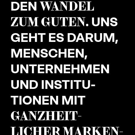
DEN
WANDEL
ZUM GUTEN
. UNS
GEHT ES DARUM,
MEN­SCHEN,
UNTER­NEHMEN
UND INSTI­TU­
TIONEN MIT
GANZ­HEIT­
LICHER MARKEN­