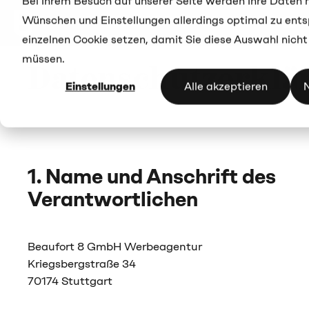
Bei Ihrem Besuch auf unserer Seite werden Ihre Daten n
Zum
Hauptinhalt
Wünschen und Einstellungen allerdings optimal zu ent
Togg
springen
Men
einzelnen Cookie setzen, damit Sie diese Auswahl nicht
müssen.
Datenschutzerklä
Einstellungen
Alle akzeptieren
1. Name und Anschrift des
Verantwortlichen
Beaufort 8 GmbH Werbeagentur
Kriegsbergstraße 34
70174 Stuttgart