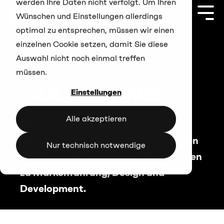
werden Ihre Daten nicht verfolgt. Um Ihren
Zum
Hauptinhalt
Togg
Wünschen und Einstellungen allerdings
springen
Men
optimal zu entsprechen, müssen wir einen
einzelnen Cookie setzen, damit Sie diese
Auswahl nicht noch einmal treffen
müssen.
GOOD
NEWS
Einstellungen
Alle akzeptieren
News und Einblicke in unseren
Agenturalltag. Und: Tipps, Meinungen
Nur technisch notwendige
und Perspektiven unserer Expert:innen
zu Markenführung, Design und
Development.