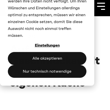
werden Ihre Daten nicht verfolgt. Um Ihren
Zum
Hauptinhalt
Togg
Wünschen und Einstellungen allerdings
springen
Men
optimal zu entsprechen, müssen wir einen
einzelnen Cookie setzen, damit Sie diese
Auswahl nicht noch einmal treffen
müssen.
26. JUNI 2025
Auf
Einstellungen
Geschmackswelt
Alle akzeptieren
reise in der
Nur technisch notwendige
eigenen Küche